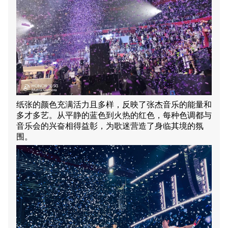
纸张的颜色充满活力且多样，反映了张杰音乐的能量和
多才多艺。从平静的蓝色到火热的红色，每种色调都与
音乐会的兴奋相得益彰，为歌迷营造了身临其境的氛
围。