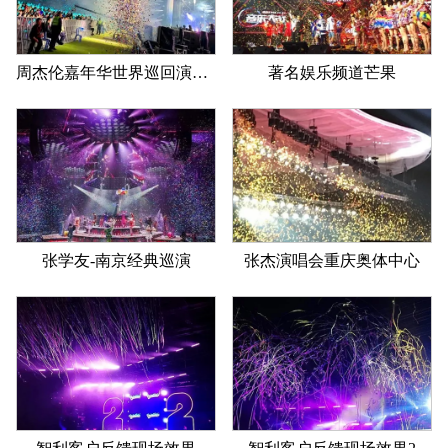
周杰伦嘉年华世界巡回演唱会南京站
著名娱乐频道芒果
张学友-南京经典巡演
张杰演唱会重庆奥体中心