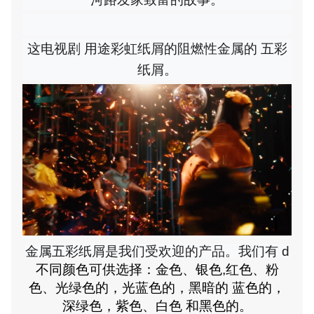
这
电视剧
用途
彩虹纸屑
的阻燃性
金属的
五彩
纸屑。
金属五彩纸屑是我们受欢迎的产品。我们有 d
不同颜色可供选择：金色、银色
,
红色、粉
色、
光
绿色的，
光
蓝色的，
黑暗的
蓝色的
，
深绿色，
紫色、白色
和
黑色的
。