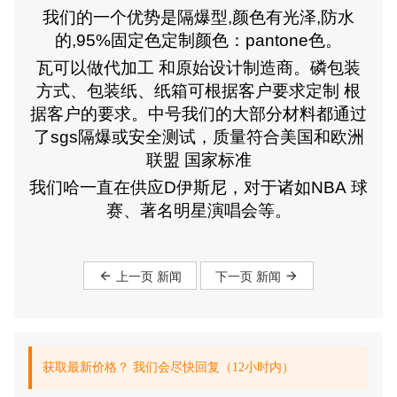
我们的一个
优势
是
隔爆型
,
颜色有光泽
,
防水
的
,
95%固定色定制颜色：pantone色
。
瓦
可以
做
代加工
和
原始设计制造商
。
磷
包装
方式、包装纸、纸箱可根据客户要求定制
根
据客户的要求。
中号
我们的大部分材料都通过
了sgs隔爆或安全测试，质量符合
美国
和
欧洲
联盟
国家标准
我们哈
一直在供应
D
伊斯尼，对于诸如
NBA
球
赛、著名明星演唱会等
。
上一页 新闻
下一页 新闻
获取最新价格？ 我们会尽快回复（12小时内）