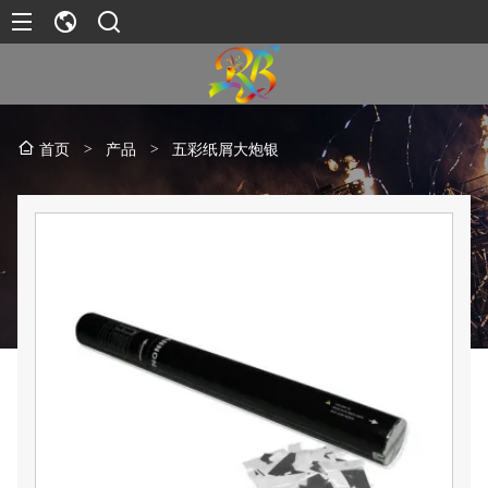
>
产品
>
五彩纸屑大炮银
首页