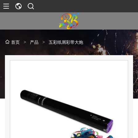
>
产品
>
五彩纸屑彩带大炮
首页