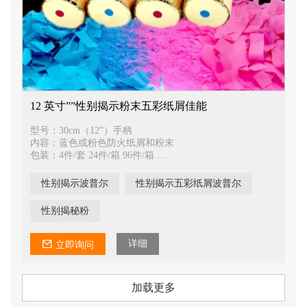
12 英寸””性别揭示粉末五彩纸屑佳能
型号：30cm（12”）手柄
内容：蓝色或粉色防火纸屑和粉末
包装：4件/套 24件/箱 96件/箱
包装尺寸：31cm*21cm*6cm
铁瓶：50mm
性别揭示波普尔
性别揭示五彩纸屑波普尔
气体：压缩空气
内容量：35g-40g
性别揭秘粉
净重：17公斤 毛重：18.5公斤
纸箱尺寸：61*41*31cm
详细
立即询问
加载更多