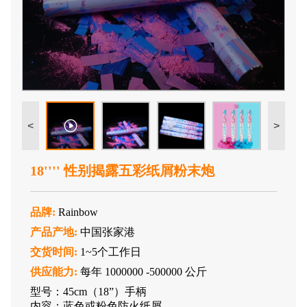
<
>
18'''' 性别揭露五彩纸屑粉末炮
品牌:
Rainbow
产品产地:
中国张家港
交货时间:
1~5个工作日
供应能力:
每年 1000000 -500000 公斤
型号：45cm（18”）手柄
内容：蓝色或粉色防火纸屑