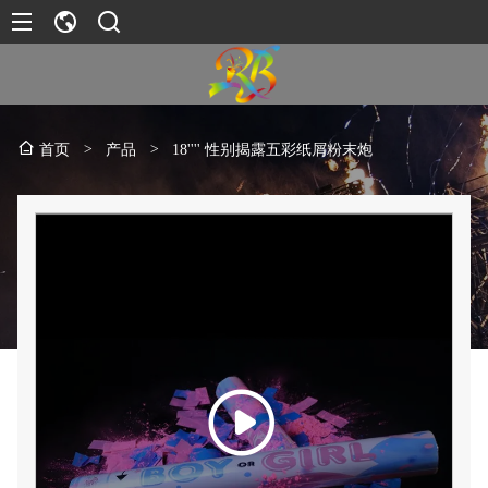
>
产品
>
18'''' 性别揭露五彩纸屑粉末炮
首页