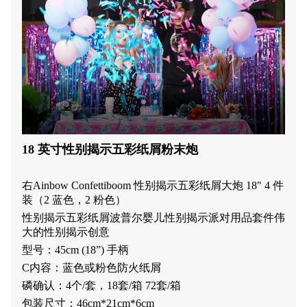
18 英寸性别揭示五彩纸屑粉末炮
右
A
inbow Confettiboom 性别揭示五彩纸屑大炮 18" 4 件
装（2 蓝色，2 粉色）
性别揭示五彩纸屑波普尔婴儿性别揭示派对用品套件伟
大的性别揭示创意
型号：45cm (18”) 手柄
C
内容：蓝色或粉色防火纸屑
磷
确认：4个/套
，
18套/箱 72套/箱
包装尺寸：46cm*21cm*6cm