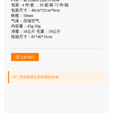
包装 : 4 件/套 ，18 套/箱 72 件/箱
包装尺寸：46cm*21cm*6cm
铁瓶：50mm
气体：压缩空气
内容量：45g-50g
净重：18公斤 毛重：19公斤
纸箱尺寸：81*46*31cm
立即询问
18'''' 性别揭露五彩纸屑粉末炮