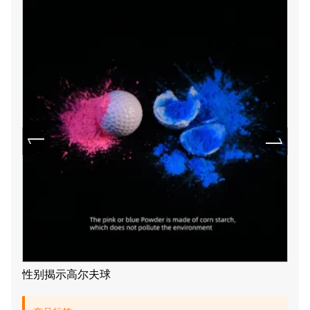
性别揭示高尔夫球