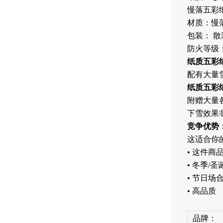
慢落五彩纸
材质：慢
包装：
散
防火等级：E 
纸质五彩
配有大量
纸质五彩
附赠大量
下雪效果
竞争优势
这适合你
• 这件商
• 冬季/
• 节日场
• 高品质
品牌：