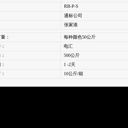
RB-P-S
通标公司
：
张家港
订量：
每种颜色50公斤
件：
电汇
力：
500公斤
间：
1 -2天
节：
10公斤/箱