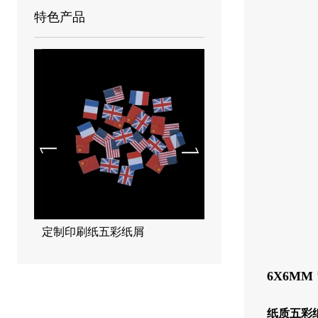
特色产品
定制印刷纸五彩纸屑
可生物降解金属五彩纸
55*17mm
6X6M
纸质五彩