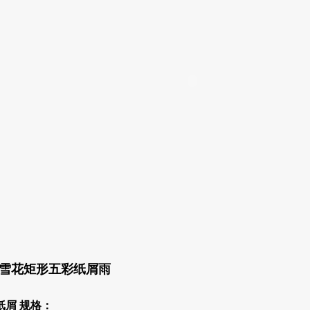
屑
慢落 UV 五彩纸屑多彩
环保食用五彩纸屑
M 雪花矩形五彩纸屑雨
纸屑
规格：