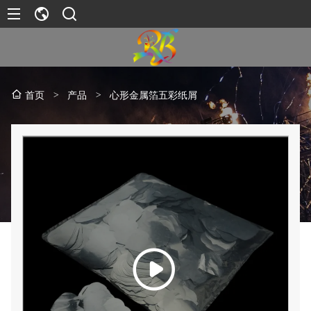
>
产品
>
心形金属箔五彩纸屑
首页