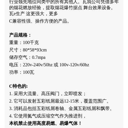
行业领先地位
同类中的所有其他人
。
瓦
我公司凭借多年
的烟花燃放经验，提取烟花爆竹
据点
舞台效果设备。
瓦
e
生产
这更强大，更多
C
兼容性强、操作方便的产品。
产品规格：
重量：100
千克
尺寸：80*58*93cm
储存空气：0.7mpa
电压：220v-240v/50hz 或 100v-120v/60hz
功率：10
0瓦
C
特色的
:
1.
采用大流量、高压阀门，立即喷发；
2.
它可以发射五彩纸屑最远12-15米，覆盖范围广。
3.
消耗品包括五彩纸屑卷轴、金属五彩纸屑和飘带。
4.
它使用氮气或压缩空气作为推进剂，
本机禁止使用高度易燃、易爆气体！