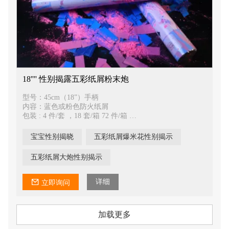
18'''' 性别揭露五彩纸屑粉末炮
型号：45cm（18”）手柄
内容：蓝色或粉色防火纸屑
包装 : 4 件/套 ，18 套/箱 72 件/箱
包装尺寸：46cm*21cm*6cm
铁瓶：50mm
宝宝性别揭晓
五彩纸屑爆米花性别揭示
气体：压缩空气
内容量：45g-50g
五彩纸屑大炮性别揭示
净重：18公斤 毛重：19公斤
纸箱尺寸：81*46*31cm
详细
立即询问
加载更多